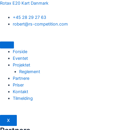
Gå
Rotax E20 Kart Danmark
til
indholdet
+45 28 29 27 63
robert@rs-competition.com
Forside
Eventet
Projektet
Reglement
Partnere
Priser
Kontakt
Tilmelding
X